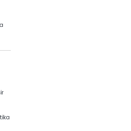
ra
ir
tika