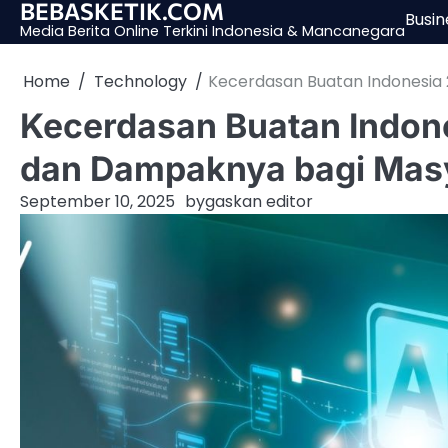
BEBASKETIK.COM
Skip
Busin
Media Berita Online Terkini Indonesia & Mancanegara
to
content
Home
Technology
Kecerdasan Buatan Indonesia 
Kecerdasan Buatan Indones
dan Dampaknya bagi Mas
September 10, 2025
by
gaskan editor