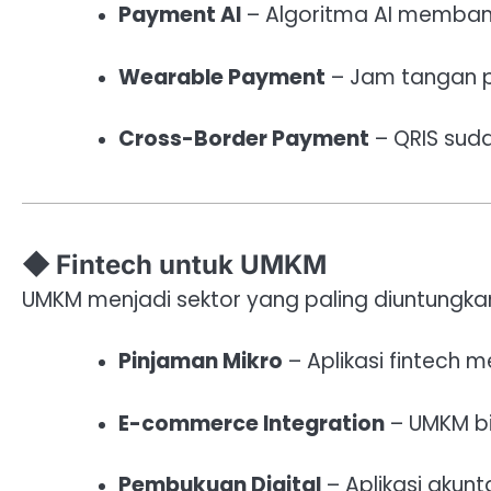
Payment AI
– Algoritma AI memban
Wearable Payment
– Jam tangan pi
Cross-Border Payment
– QRIS suda
◆ Fintech untuk UMKM
UMKM menjadi sektor yang paling diuntungk
Pinjaman Mikro
– Aplikasi fintech 
E-commerce Integration
– UMKM bi
Pembukuan Digital
– Aplikasi aku