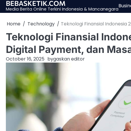
BEBASKETIK.COM
Skip
Busin
Media Berita Online Terkini Indonesia & Mancanegara
to
content
Home
Technology
Teknologi Finansial Indonesia
Teknologi Finansial Indon
Digital Payment, dan Ma
October 16, 2025
by
gaskan editor