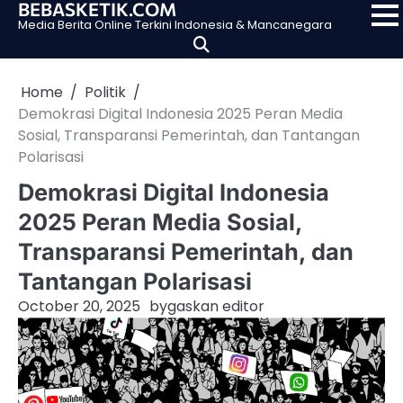
BEBASKETIK.COM
Skip
Media Berita Online Terkini Indonesia & Mancanegara
to
content
Home
Politik
Demokrasi Digital Indonesia 2025 Peran Media
Sosial, Transparansi Pemerintah, dan Tantangan
Polarisasi
Demokrasi Digital Indonesia
2025 Peran Media Sosial,
Transparansi Pemerintah, dan
Tantangan Polarisasi
October 20, 2025
by
gaskan editor