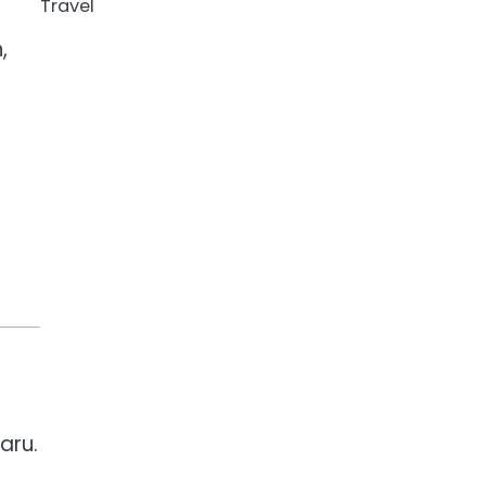
Travel
,
aru.