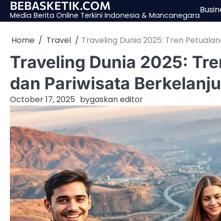
BEBASKETIK.COM
Skip
Busin
Media Berita Online Terkini Indonesia & Mancanegara
to
content
Home
Travel
Traveling Dunia 2025: Tren Petualan
Traveling Dunia 2025: Tre
dan Pariwisata Berkelanj
October 17, 2025
by
gaskan editor