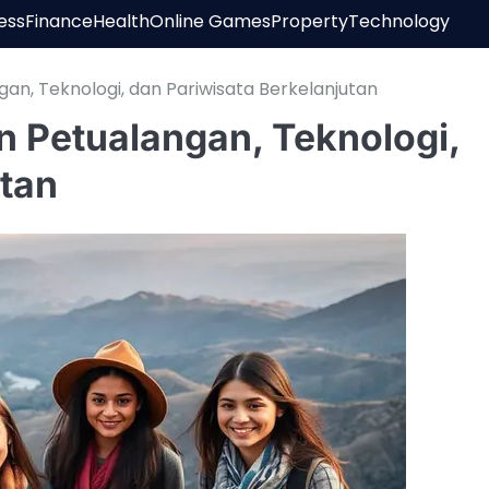
ess
Finance
Health
Online Games
Property
Technology
gan, Teknologi, dan Pariwisata Berkelanjutan
n Petualangan, Teknologi,
utan