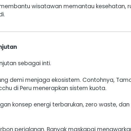
ar membantu wisatawan memantau kesehatan, r
i.
njutan
utan sebagai inti.
jung demi menjaga ekosistem. Contohnya, Tam
cchu di Peru menerapkan sistem kuota.
gan konsep energi terbarukan, zero waste, dan
karbon perjalanan. Banyak maskapai menawarka