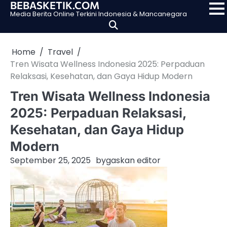
BEBASKETIK.COM
Skip
Media Berita Online Terkini Indonesia & Mancanegara
to
content
Home
Travel
Tren Wisata Wellness Indonesia 2025: Perpaduan
Relaksasi, Kesehatan, dan Gaya Hidup Modern
Tren Wisata Wellness Indonesia
2025: Perpaduan Relaksasi,
Kesehatan, dan Gaya Hidup
Modern
September 25, 2025
by
gaskan editor