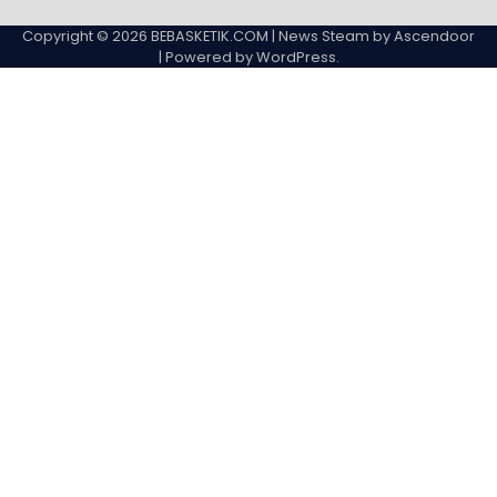
Copyright © 2026
BEBASKETIK.COM
| News Steam by
Ascendoor
| Powered by
WordPress
.