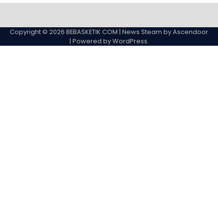
Copyright © 2026
BEBASKETIK.COM
| News Steam by
Ascendoor
| Powered by
WordPress
.