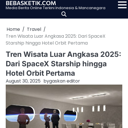
BEBASKETIK.COM
Skip
Media Berita Online Terkini Indonesia & Mancanegara
to
content
Home
Travel
Tren Wisata Luar Angkasa 2025: Dari SpaceX
Starship hingga Hotel Orbit Pertama
Tren Wisata Luar Angkasa 2025:
Dari SpaceX Starship hingga
Hotel Orbit Pertama
August 30, 2025
by
gaskan editor