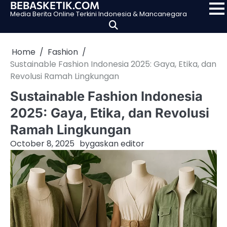
BEBASKETIK.COM
Skip
Media Berita Online Terkini Indonesia & Mancanegara
to
content
Home
Fashion
Sustainable Fashion Indonesia 2025: Gaya, Etika, dan
Revolusi Ramah Lingkungan
Sustainable Fashion Indonesia
2025: Gaya, Etika, dan Revolusi
Ramah Lingkungan
October 8, 2025
by
gaskan editor