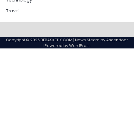
Travel
Copyright © 2026
BEBASKETIK.COM
| News Steam by
Ascendoor
| Powered by
WordPress
.