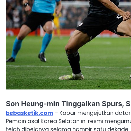
Son Heung-min Tinggalkan Spurs, 
bebasketik.com
– Kabar mengejutkan datan
Pemain asal Korea Selatan ini resmi mengu
telah dibelanya selama hampir satu dekade.