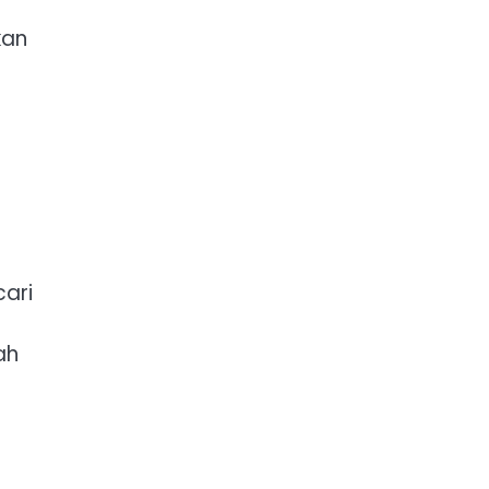
kan
-
ari
ah