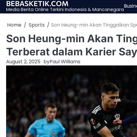
BEBASKETIK.COM
Skip
Busin
Media Berita Online Terkini Indonesia & Mancanegara
to
content
Home
Sports
Son Heung-min Akan Tinggalkan Spu
Son Heung-min Akan Ting
Terberat dalam Karier Sa
August 2, 2025
by
Paul Williams