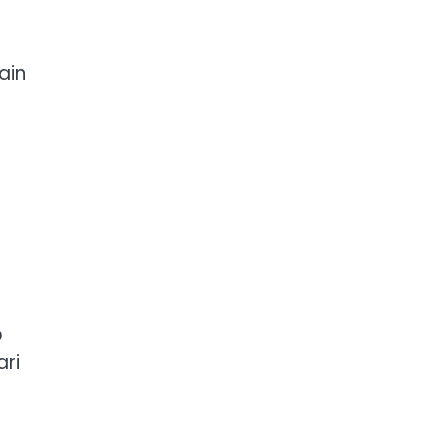
ain
p
ari