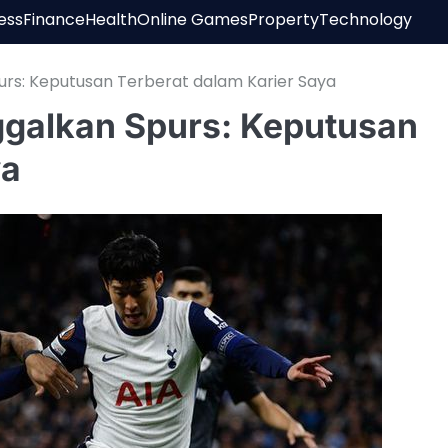
ess
Finance
Health
Online Games
Property
Technology
rs: Keputusan Terberat dalam Karier Saya
galkan Spurs: Keputusan
ya