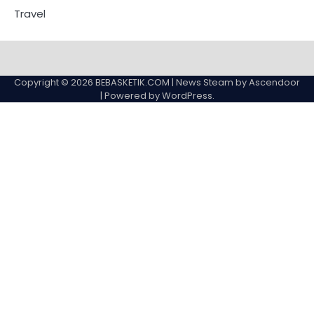
Travel
Copyright © 2026
BEBASKETIK.COM
| News Steam by
Ascendoor
| Powered by
WordPress
.