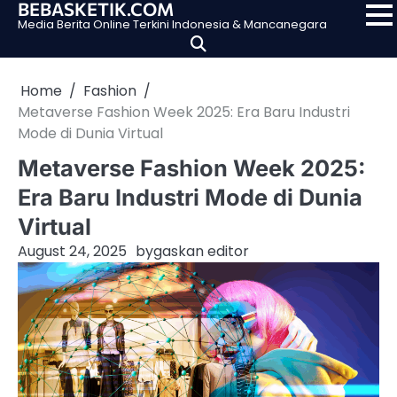
BEBASKETIK.COM
Skip
Media Berita Online Terkini Indonesia & Mancanegara
to
content
Home
Fashion
Metaverse Fashion Week 2025: Era Baru Industri
Mode di Dunia Virtual
Metaverse Fashion Week 2025:
Era Baru Industri Mode di Dunia
Virtual
August 24, 2025
by
gaskan editor