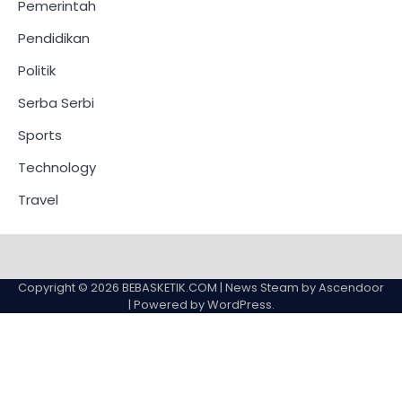
Pemerintah
Pendidikan
Politik
Serba Serbi
Sports
Technology
Travel
Copyright © 2026
BEBASKETIK.COM
| News Steam by
Ascendoor
| Powered by
WordPress
.