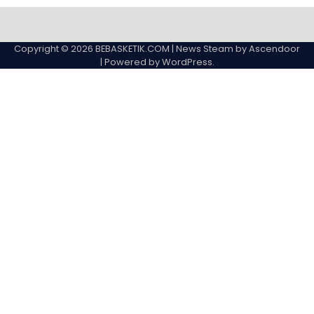
Copyright © 2026
BEBASKETIK.COM
| News Steam by
Ascendoor
| Powered by
WordPress
.